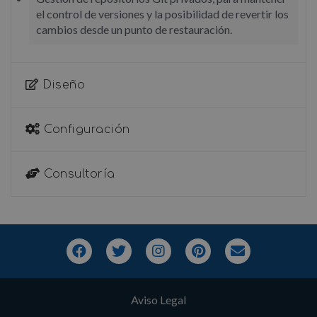
el control de versiones y la posibilidad de revertir los
cambios desde un punto de restauración.
Diseño
Configuración
Consultoría
F
T
I
P
E
a
w
n
i
n
c
i
s
n
v
e
t
t
t
e
b
t
Aviso Legal
a
e
l
o
e
g
r
o