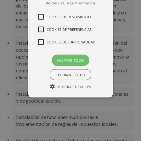
de cookies.
Más información
de los participantes que acceden a través de un
enlace incluido en el menú principal de la tienda y en
COOKIES DE RENDIMIENTO
una sección para destacar las nuevas publicaciones,
incluida en la página principal.
COOKIES DE PREFERENCIAS
COOKIES DE FUNCIONALIDAD
Instalación de la función multitienda y validación del
acceso a una tienda privada para clientes B2B con
opciones de discernimiento automático para mostrar
ACEPTAR TODO
los productos y los precios según los requisitos,
como la ubicación geográfica y el grupo asignado al
RECHAZAR TODO
cliente.
MOSTRAR DETALLES
Instalación de paquetes multilingües, internacionales
y de geolocalización.
Instalación de funciones multidivisas e
implementación de reglas de impuestos locales.
Gestión de repositorios Git privados, para mantener