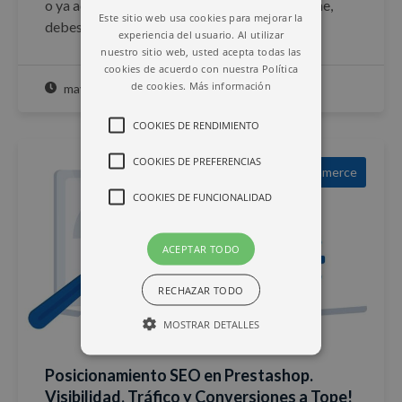
o ya administras y mantienes una tienda on-line,
Este sitio web usa cookies para mejorar la
debes conocer…
experiencia del usuario. Al utilizar
nuestro sitio web, usted acepta todas las
cookies de acuerdo con nuestra Política
de cookies.
Más información
mayo 12, 2022
COOKIES DE RENDIMIENTO
COOKIES DE PREFERENCIAS
Ecommerce
COOKIES DE FUNCIONALIDAD
ACEPTAR TODO
RECHAZAR TODO
MOSTRAR DETALLES
Posicionamiento SEO en Prestashop.
Visibilidad, Tráfico y Conversiones a Tope!