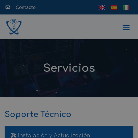
Ir
Contacto
al
contenido
Me
Servicios
Soporte Técnico
Instalación y Actualización