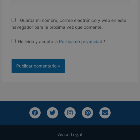
Guarda mi nombre, correo electrónico y web en este
navegador para la próxima vez que comente.
He leído y acepto la
Política de privacidad
*
F
T
I
P
E
a
w
n
i
n
c
i
s
n
v
e
t
t
t
e
b
t
Aviso Legal
a
e
l