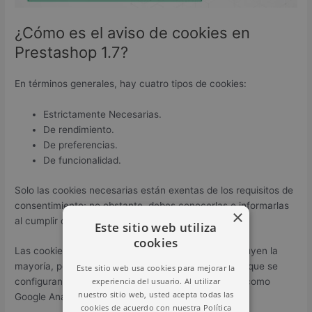
¿Cómo es el aviso de cookies en
Prestashop 1.7?
En términos generales, hay cuatro tipos de cookies:
Estrictamente Necesarias.
De rendimiento.
De preferencias.
De funcionalidad.
Solo las cookies necesarias están exentas de los requisitos de
consentimiento; no obstante, debes conocerlas e informarlas
×
al cumplir con la obligación del aviso de cookies.
Este sitio web utiliza
cookies
Las cookies de preferencias y funcionalidad constituyen la
mayoría, porque a menudo son cookies de terceros que se
Este sitio web usa cookies para mejorar la
experiencia del usuario. Al utilizar
configuran en tu sitio cuando utilizas sus servicios, como
nuestro sitio web, usted acepta todas las
Google Analytics, HubSpot, Facebook, etc.
cookies de acuerdo con nuestra Política