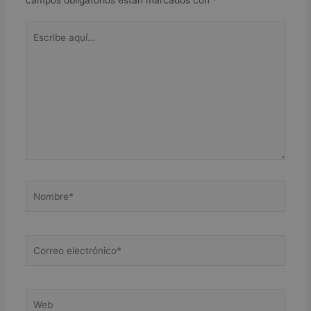
k
n
s
p
i
Escribe
t
r
aquí...
Nombre*
Correo
electrónico*
Web